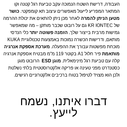
העבודה, דרישת השטח הנמוכה עקב טביעת רגל קטנה וקו
המתאר המפריע לייעול מאפשרים עיצוב תא קומפקטי.
כושר
מטען הניתן להמרה
לאחר מכן ניתן להתאים את יכולת ההרמה
של KR IONTEC גם על רובוט שכבר מותקן – מה שמאפשר
גמישות מרבית בייצור שלך.
הזמנה פשוטה יותר
כלי הנדסי
מותאם, ודרישות הכשרה נמוכות באמצעות טכנולוגיית KUKA
מוכחת מפשטות עבורך את ההפעלה.
מערכת אספקת אנרגיה
מותאמת
פיר חלול A1 בקוטר 119 מ”מ מבטיח אספקת אנרגיה
קלה עם טביעת רגל מינימאלית.
מוגן ESD
הרובוט מוגן
כסטנדרט מפני טעינה או פריקה אלקטרוסטטית בלתי נשלטת
ולכן הוא מצויד לטיפול בטוח ברכיבים אלקטרוניים רגישים.
דברו איתנו, נשמח
לייעץ.