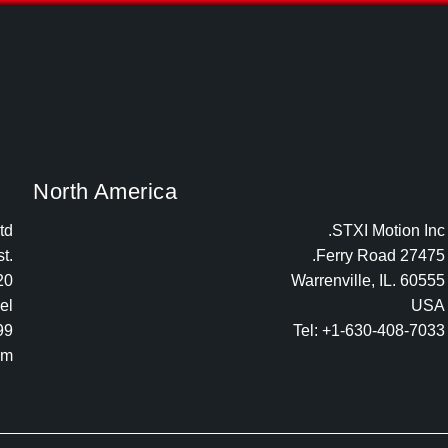
North America
td
STXI Motion Inc.
.21C Yagia KAPAYIM st
27475 Ferry Road.
20
Warrenville, IL. 60555
ael
USA
99
Tel: +1-630-408-7033
om