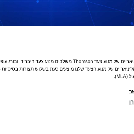
מפעילים ליניאריים של מנוע צעד Thomson משלבים מנוע צ
ר
ן