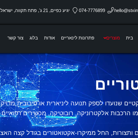
hello@stxi
074-7776899
יגיע כפיים, 21 ג', פתח תקווה, ישראל
בית
מוצרים
פתרונות לינאריים
אודות
בלוג
צור קשר
וריים
טיים שנועדו לספק תנועה ליניארית או סיבובית מדוי
 הרכבות אלקטרוניקה, רובוטיקה, מכשירים רפואיים 
ים ותצורות, החל ממיקרו-אקטואטורים בגודל קצה האצב