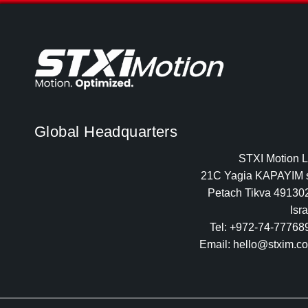
Global Headquarters
STXI Motion L
Petach Tikva 49130
Isr
Tel: +972-74-77768
Email:
hello@stxim.c