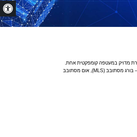
פתח
עד היברידי ובורג עופרת מדויק במעטפה קומפקטית אחת.
המפעילים הליניאריים של מנוע הצעד שלנו מוצעים כעת בשלוש תצורות בסיסיות – בורג מסתובב (MLS), אום מסתובב